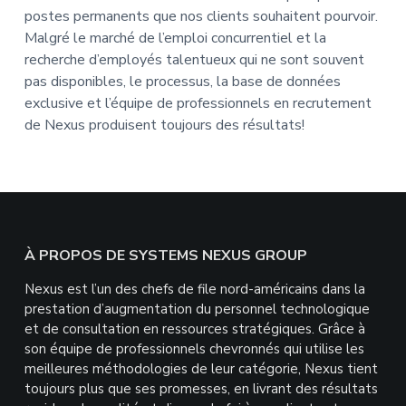
postes permanents que nos clients souhaitent pourvoir.
Malgré le marché de l’emploi concurrentiel et la
recherche d’employés talentueux qui ne sont souvent
pas disponibles, le processus, la base de données
exclusive et l’équipe de professionnels en recrutement
de Nexus produisent toujours des résultats!
Footer
À PROPOS DE SYSTEMS NEXUS GROUP
Nexus est l’un des chefs de file nord-américains dans la
prestation d’augmentation du personnel technologique
et de consultation en ressources stratégiques. Grâce à
son équipe de professionnels chevronnés qui utilise les
meilleures méthodologies de leur catégorie, Nexus tient
toujours plus que ses promesses, en livrant des résultats