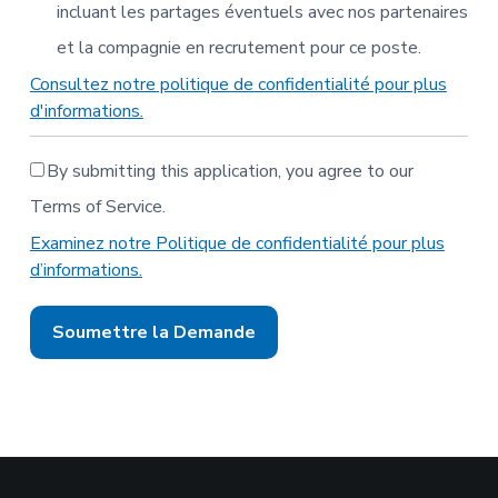
incluant les partages éventuels avec nos partenaires
et la compagnie en recrutement pour ce poste.
Consultez notre politique de confidentialité pour plus
d'informations.
By submitting this application, you agree to our
Terms of Service.
Examinez notre Politique de confidentialité pour plus
d’informations.
Les
gens
à
la
recherche
d’un
emploi
ne