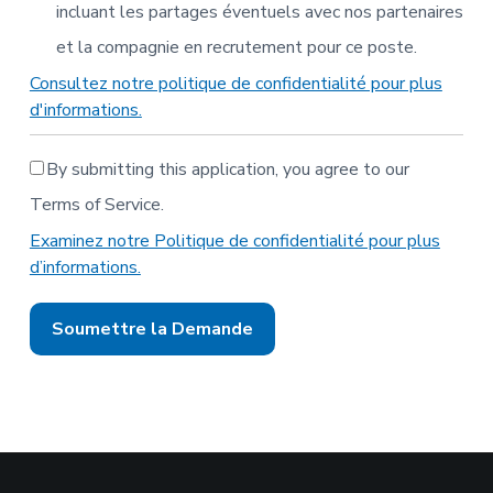
incluant les partages éventuels avec nos partenaires
et la compagnie en recrutement pour ce poste.
Consultez notre politique de confidentialité pour plus
d'informations.
By submitting this application, you agree to our
Terms of Service.
Examinez notre Politique de confidentialité pour plus
d’informations.
Les
gens
à
la
recherche
d’un
emploi
ne