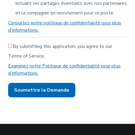
incluant les partages éventuels avec nos partenaires
et la compagnie en recrutement pour ce poste.
Consultez notre politique de confidentialité pour plus
d'informations.
By submitting this application, you agree to our
Terms of Service.
Examinez notre Politique de confidentialité pour plus
d’informations.
Les
gens
à
la
recherche
d’un
emploi
ne