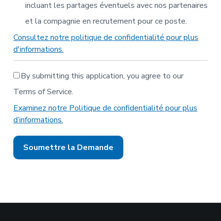
incluant les partages éventuels avec nos partenaires
et la compagnie en recrutement pour ce poste.
Consultez notre politique de confidentialité pour plus
d'informations.
By submitting this application, you agree to our
Terms of Service.
Examinez notre Politique de confidentialité pour plus
d’informations.
Les
gens
à
la
recherche
d’un
emploi
ne